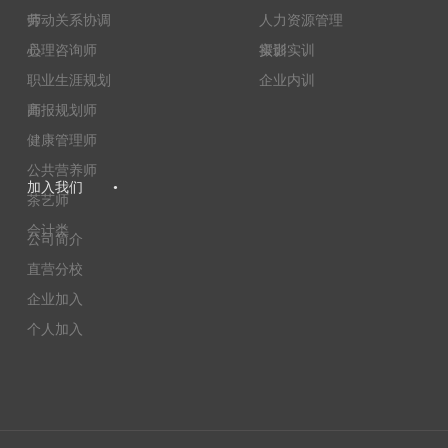
师
劳动关系协调
人力资源管理
员
心理咨询师
实训
摄影实训
职业生涯规划
企业内训
师
高报规划师
健康管理师
公共营养师
加入我们
•
茶艺师
会计类
公司简介
直营分校
企业加入
个人加入