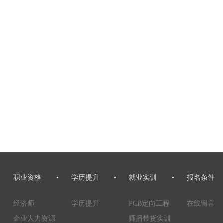
职业资格
•
学历提升
•
就业实训
•
报名条件
经济师
学历提升
PCB定向工程
在线留言
企业人力资源
师
直播带货实训