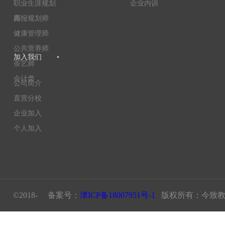
职业生涯规划
企业内训
师
高报规划师
健康管理师
公共营养师
加入我们
•
茶艺师
会计类
公司简介
直营分校
企业加入
个人加入
©2018- 备案号：
津ICP备18007951号-1
版权所有：今致教育科技（