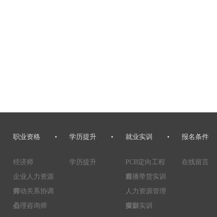
职业资格
•
学历提升
•
就业实训
•
报名条件
经济师
学历提升
PCB定向工程
在线留言
企业人力资源
师
直播带货实训
师
劳动关系协调
人力资源管理
员
心理咨询师
实训
摄影实训